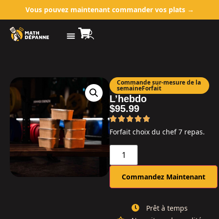
Vous pouvez maintenant commander vos plats →
Commande sur-mesure de la
semaine
Forfait
L’hebdo
$
95.99
Forfait choix du chef 7 repas.
Commandez Maintenant
Prêt à temps