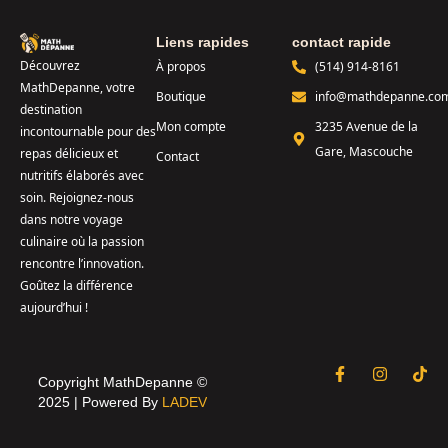
Liens rapides
contact rapide
Découvrez
À propos
(514) 914-8161
MathDepanne, votre
Boutique
info@mathdepanne.co
destination
Mon compte
3235 Avenue de la
incontournable pour des
Gare, Mascouche
repas délicieux et
Contact
nutritifs élaborés avec
soin. Rejoignez-nous
dans notre voyage
culinaire où la passion
rencontre l’innovation.
Goûtez la différence
aujourd’hui !
Copyright MathDepanne ©
A
D
E
V
L
2025 | Powered By