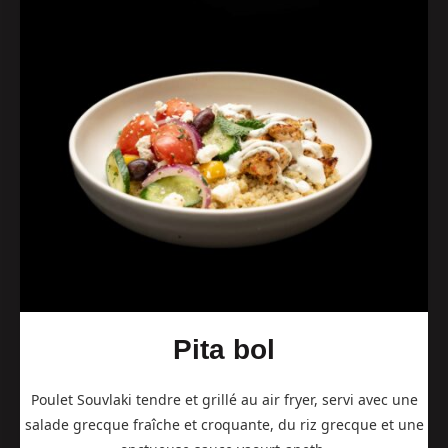
Pita bol
Poulet Souvlaki tendre et grillé au air fryer, servi avec une
salade grecque fraîche et croquante, du riz grecque et une