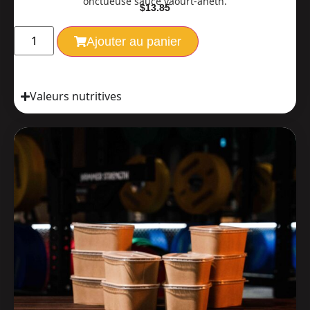
onctueuse sauce yaourt-aneth.
$
13.85
Ajouter au panier
Valeurs nutritives